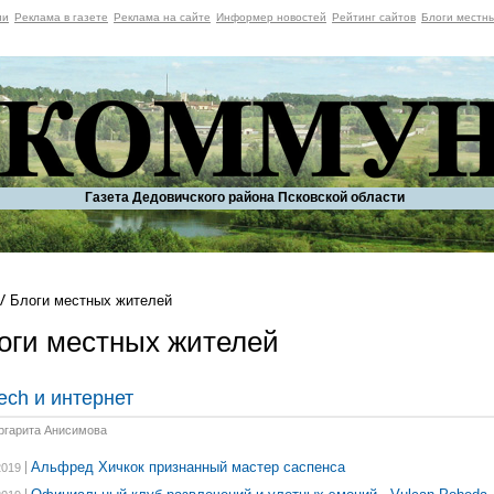
ии
Реклама в газете
Реклама на сайте
Информер новостей
Рейтинг сайтов
Блоги местн
Газета Дедовичского района Псковской области
Блоги местных жителей
оги местных жителей
ech и интернет
ргарита Анисимова
Альфред Хичкок признанный мастер саспенса
2019