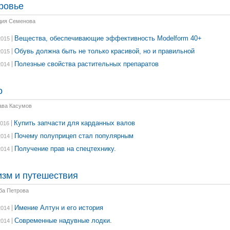
ровье
дия Семенова
Вещества, обеспечивающие эффективность Modelform 40+
2015
Обувь должна быть не только красивой, но и правильной
2015
Полезные свойства растительных препаратов
2014
о
ава Касумов
Купить запчасти для карданных валов
2016
Почему полуприцеп стал популярным
2014
Получение прав на спецтехнику.
2014
изм и путешествия
ба Петрова
Имение Алтун и его история
2014
Современные надувные лодки.
2014