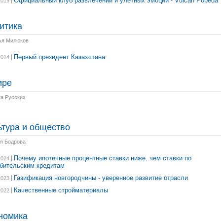
Официальный клуб развлечений и улетных эмоций - Vulcan Pobeda
2019
итика
ья Милюков
Первый президент Казахстана
2014
ире
та Русских
ьтура и общество
тя Бодрова
Почему ипотечные процентные ставки ниже, чем ставки по
2024
бительским кредитам
Газификация новгородчины - уверенное развитие отрасли
2023
Качественные стройматериалы
2022
номика