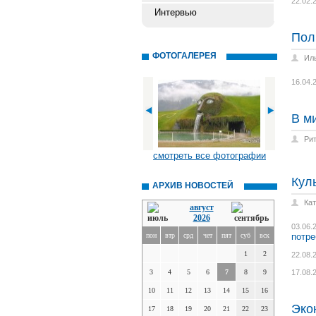
22.02.
Интервью
Пол
ФОТОГАЛЕРЕЯ
Ил
16.04.
В м
Ри
смотреть все фотографии
Кул
АРХИВ НОВОСТЕЙ
Ка
август
2026
03.06.
пон
втр
срд
чет
пят
суб
вск
потре
1
2
22.08.
3
4
5
6
7
8
9
17.08.
10
11
12
13
14
15
16
Эко
17
18
19
20
21
22
23