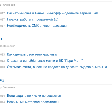
ан Алексеев
Расчетный счет в Банке Тинькофф – сделайте верный шаг!
2017
Нюансы работы с программой 1С
2017
Необходимость СМК в инвентаризации
2017
рт
ма Зенченко
Как сделать свое тело красивым
2013
Ставки на волейбольные матчи в БК "Пари-Матч"
2013
Открытие счёта, внесение средств на депозит, выдача выигрыша
2013
ка
тр Васильев
Если задача по химии не решается
2014
Необычный материал полиэтилен
2014