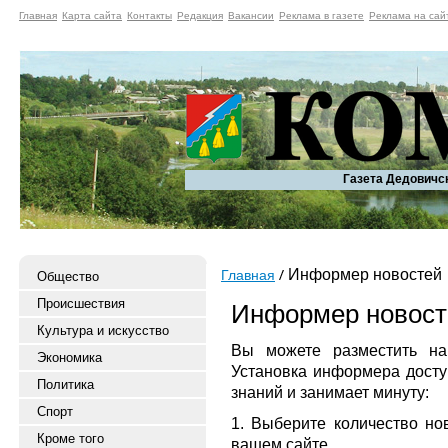
Главная
Карта сайта
Контакты
Редакция
Вакансии
Реклама в газете
Реклама на сай
Газета Дедовичс
Информер новостей
Главная
Общество
Происшествия
Информер новост
Культура и искусство
Вы можете разместить на
Экономика
Установка информера досту
Политика
знаний и занимает минуту:
Спорт
1. Выберите количество нов
Кроме того
вашем сайте.