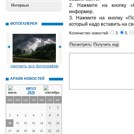
2. Нажмите на кнопку «П
Интервью
информер.
3. Нажмите на кнопку «По
который надо вставить на св
ФОТОГАЛЕРЕЯ
Количество новостей:
3
5
смотреть все фотографии
АРХИВ НОВОСТЕЙ
август
2026
пон
втр
срд
чет
пят
суб
вск
1
2
3
4
5
6
7
8
9
10
11
12
13
14
15
16
17
18
19
20
21
22
23