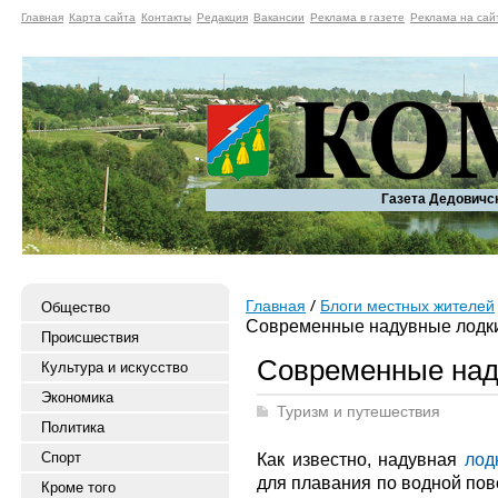
Главная
Карта сайта
Контакты
Редакция
Вакансии
Реклама в газете
Реклама на сай
Газета Дедовичс
Главная
Блоги местных жителей
Общество
Современные надувные лодк
Происшествия
Современные над
Культура и искусство
Экономика
Туризм и путешествия
Политика
Спорт
Как известно, надувная
лод
для плавания по водной пов
Кроме того