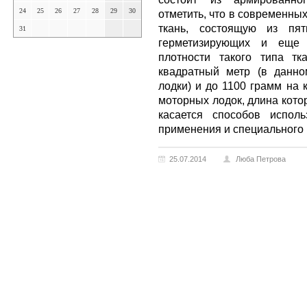
24
25
26
27
28
29
30
отметить, что в современны
ткань, состоящую из пя
31
герметизирующих и еще 
плотности такого типа т
квадратный метр (в данн
лодки) и до 1100 грамм на 
моторных лодок, длина кото
касается способов испол
применения и специального 
25.07.2014
Люба Петрова