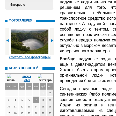
надувные лодки являются 
Интервью
решением для того, чт
сравнительно небольши
транспортное средство испо
ФОТОГАЛЕРЕЯ
на отдыхе. А надувной спас
собой лодку с тентом, с
оснащения практически всех
службе нередко пользуютс
актуально в морском десант
диверсионного характера.
смотреть все фотографии
Вообще, надувные лодки, 
еще в девятнадцатом веке
АРХИВ НОВОСТЕЙ
Халкетт был автором прое
оригинальной лодки, к
август
2026
проведения британских иссл
пон
втр
срд
чет
пят
суб
вск
Сегодня надувные лодки 
1
2
синтетических (либо полиме
зрения свойств эксплуатац
3
4
5
6
7
8
9
Лодки из резина и тент
10
11
12
13
14
15
16
изготавливаемые из спец
17
18
19
20
21
22
23
состоит из армированно