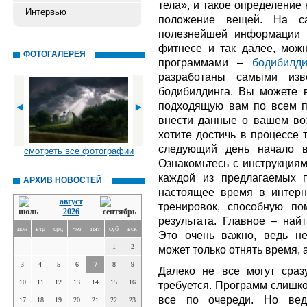
тела», и такое определение
Интервью
положение вещей. На са
полезнейшей информации о
фитнесе и так далее, мож
ФОТОГАЛЕРЕЯ
программами –
бодибилд
разработаны самыми изв
бодибилдинга. Вы можете 
подходящую вам по всем п
внести данные о вашем воз
хотите достичь в процессе 
следующий день начало в
смотреть все фотографии
Ознакомьтесь с инструкциям
каждой из предлагаемых п
АРХИВ НОВОСТЕЙ
настоящее время в интер
август
тренировок, способную по
2026
результата. Главное – най
пон
втр
срд
чет
пят
суб
вск
Это очень важно, ведь н
1
2
может только отнять время, 
3
4
5
6
7
8
9
Далеко не все могут сраз
10
11
12
13
14
15
16
требуется. Программ слишко
все по очереди. Но вед
17
18
19
20
21
22
23