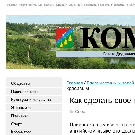
Главная
Карта сайта
Контакты
Редакция
Вакансии
Реклама в газете
Реклама на сай
Газета Дедовичс
Главная
Блоги местных жителей
Общество
красивым
Происшествия
Как сделать свое
Культура и искусство
Экономика
Спорт
Политика
Спорт
Наверняка, вам известно, ч
английском языке это досло
Кроме того