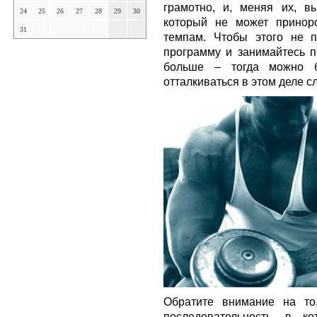
грамотно, и, меняя их, в
24
25
26
27
28
29
30
который не может принор
31
темпам. Чтобы этого не п
программу и занимайтесь п
больше – тогда можно б
отталкиваться в этом деле с
Обратите внимание на то
последовательность, в к