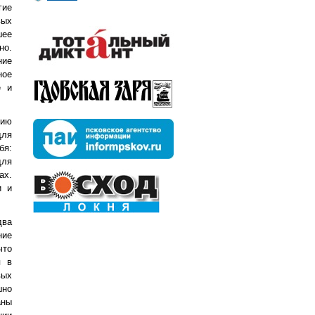
гие
вых
шее
но.
ние
ное
е и
нию
для
бя:
для
ах.
и и
два
ние
что
я в
вых
шно
аны