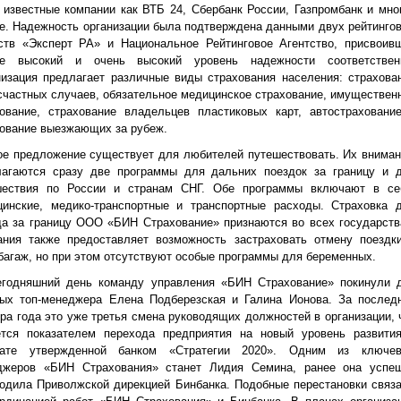
 известные компании как ВТБ 24, Сбербанк России, Газпромбанк и мно
е. Надежность организации была подтверждена данными двух рейтинго
тств «Эксперт РА» и Национальное Рейтинговое Агентство, присвоив
е высокий и очень высокий уровень надежности соответствен
изация предлагает различные виды страхования населения: страхова
счастных случаев, обязательное медицинское страхование, имуществен
хование, страхование владельцев пластиковых карт, автостраховани
ование выезжающих за рубеж.
ое предложение существует для любителей путешествовать. Их внима
лагаются сразу две программы для дальних поездок за границу и 
шествия по России и странам СНГ. Обе программы включают в се
цинские, медико-транспортные и транспортные расходы. Страховка 
а за границу ООО «БИН Страхование» признаются во всех государств
ания также предоставляет возможность застраховать отмену поездк
багаж, но при этом отсутствуют особые программы для беременных.
егодняшний день команду управления «БИН Страхование» покинули 
ных топ-менеджера Елена Подберезская и Галина Ионова. За послед
ра года это уже третья смена руководящих должностей в организации, 
ется показателем перехода предприятия на новый уровень развити
ате утвержденной банком «Стратегии 2020». Одним из ключе
джеров «БИН Страхования» станет Лидия Семина, ранее она успе
одила Приволжской дирекцией Бинбанка. Подобные перестановки связ