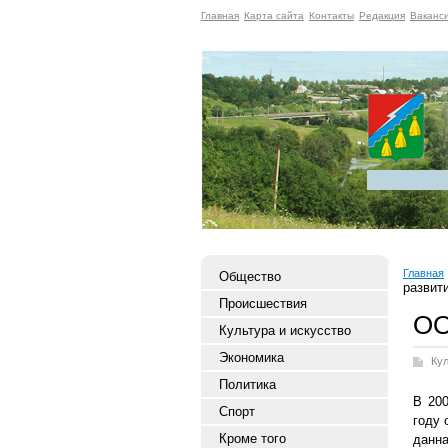
Главная
Карта сайта
Контакты
Редакция
Ваканс
Главная
Общество
развит
Происшествия
ОО
Культура и искусство
Экономика
Ку
Политика
В 20
Спорт
году 
Кроме того
данна