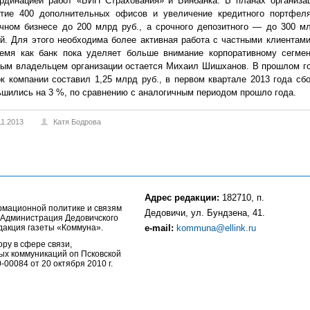
ординацией работ «БИН Страхования» и Бинбанка. В планах организа
ытие 400 дополнительных офисов и увеличение кредитного портфел
чном бизнесе до 200 млрд руб., а срочного депозитного — до 300 м
й. Для этого необходима более активная работа с частными клиентами
ремя как банк пока уделяет больше внимание корпоративному сегмен
ным владельцем организации остается Михаил Шишханов. В прошлом г
к компании составил 1,25 млрд руб., в первом квартале 2013 года сб
шились на 3 %, по сравнению с аналогичным периодом прошло года.
11.2013
Катя Бодрова
Адрес редакции:
182710, п.
рмационной политике и связям
Дедовичи, ул. Бундзена, 41.
 Администрация Дедовичского
дакция газеты «Коммуна».
e-mail:
kommuna@ellink.ru
ру в сфере связи,
ых коммуникаций оп Псковской
00084 от 20 октября 2010 г.