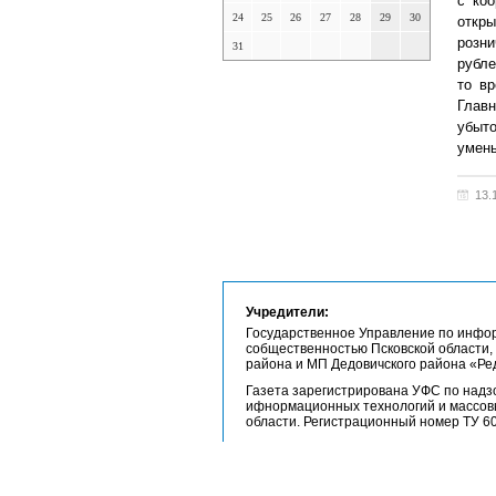
с ко
24
25
26
27
28
29
30
откр
розни
31
рубле
то в
Глав
убыто
умень
13.
Учредители:
Государственное Управление по инфо
собщественностью Псковской области,
района и МП Дедовичского района «Ре
Газета зарегистрирована УФС по надзо
ифнормационных технологий и массов
области. Регистрационный номер ТУ 60-