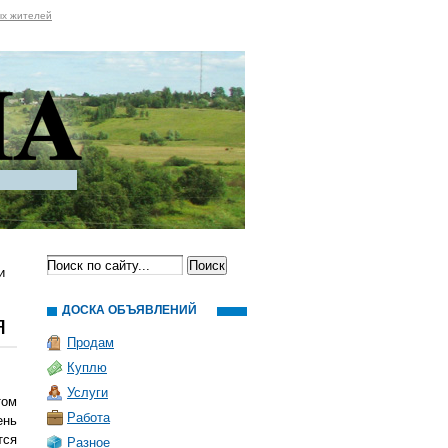
ых жителей
и
ДОСКА ОБЪЯВЛЕНИЙ
я
Продам
Куплю
Услуги
том
Работа
ень
тся
Разное