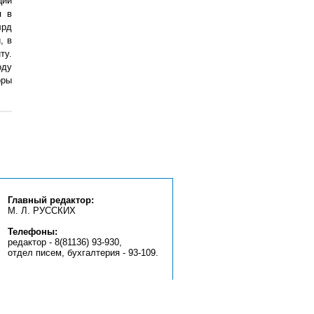
ции
я в
лрд
, в
ту.
оду
оры
Главный редактор:
М. Л. РУССКИХ
Телефоны:
редактор - 8(81136) 93-930,
отдел писем, бухгалтерия - 93-109.