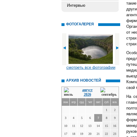
такие
Интервью
други
аген
фирм
ФОТОГАЛЕРЕЯ
Орган
от не
стра
страх
Особ
пред
путе
смотреть все фотографии
меди
выезд
АРХИВ НОВОСТЕЙ
Комп
свой 
август
2026
На с
глав
пон
втр
срд
чет
пят
суб
вск
полто
1
2
явля
3
4
5
6
7
8
9
форм
мене
10
11
12
13
14
15
16
руков
17
18
19
20
21
22
23