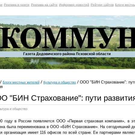
ии
Реклама в газете
Реклама на сайте
Информер новостей
Рейтинг сайтов
Блоги местн
Газета Дедовичского района Псковской области
ООО "БИН Страхование": пут
Блоги местных жителей
Культура и общество
ия
О "БИН Страхование": пути развити
льтура и общество
00 году в России появляется ООО «Первая страховая компания», в э
она была переименована в ООО «БИН Страхование». На сегодняшний д
я организация имеет 116 офисов по всей стране. Ее партнерами являю